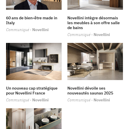
60 ans de bien-être made in
Novellini intègre désormais
Italy
les meubles à son offre salle
de bains
Communiqué
· Novellini
Communiqué
· Novellini
Un nouveau cap stratégique
Novellini dévoile ses
pour Novellini France
nouveautés saunas 2025
Communiqué
· Novellini
Communiqué
· Novellini