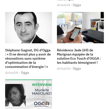
Actualité
· Ogga
Stéphane Gagnat, DG d'Ogga
Résidence Jade (69) de
: « Il ne devrait plus y avoir de
Marignan équipée de la
rénovations sans système
solution Eco Touch d'OGGA :
d'optimisation de la
les habitants témoignent !
consommation d'énergie ! »
Actualité
· Ogga
Actualité
· Ogga