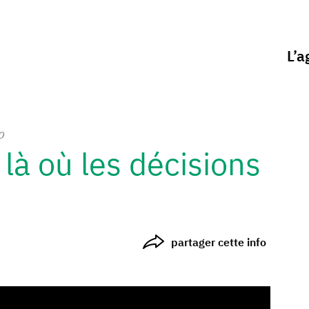
L’a
o
là où les décisions
partager cette info