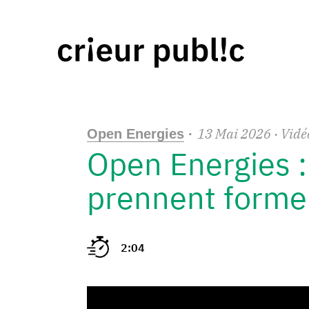
13
Mai
2026
· Vidé
Open Energies
·
Open Energies : 
prennent forme
2:04