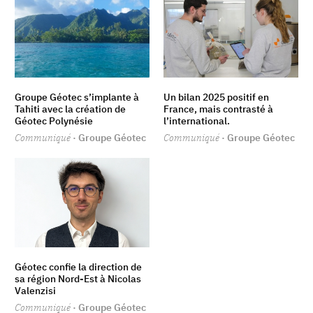
Groupe Géotec s’implante à
Un bilan 2025 positif en
Tahiti avec la création de
France, mais contrasté à
Géotec Polynésie
l’international.
Communiqué
· Groupe Géotec
Communiqué
· Groupe Géotec
Géotec confie la direction de
sa région Nord-Est à Nicolas
Valenzisi
Communiqué
· Groupe Géotec