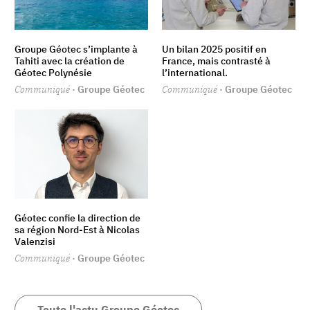
Groupe Géotec s’implante à
Un bilan 2025 positif en
Tahiti avec la création de
France, mais contrasté à
Géotec Polynésie
l’international.
Communiqué
· Groupe Géotec
Communiqué
· Groupe Géotec
Géotec confie la direction de
sa région Nord-Est à Nicolas
Valenzisi
Communiqué
· Groupe Géotec
Toute l'actu Groupe Géotec