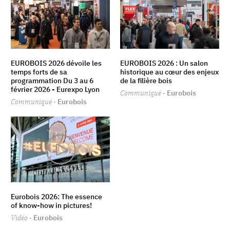
EUROBOIS 2026 dévoile les
EUROBOIS 2026 : Un salon
temps forts de sa
historique au cœur des enjeux
programmation Du 3 au 6
de la filière bois
février 2026 - Eurexpo Lyon
Communiqué
· Eurobois
Communiqué
· Eurobois
Eurobois 2026: The essence
of know-how in pictures!
Vidéo
· Eurobois