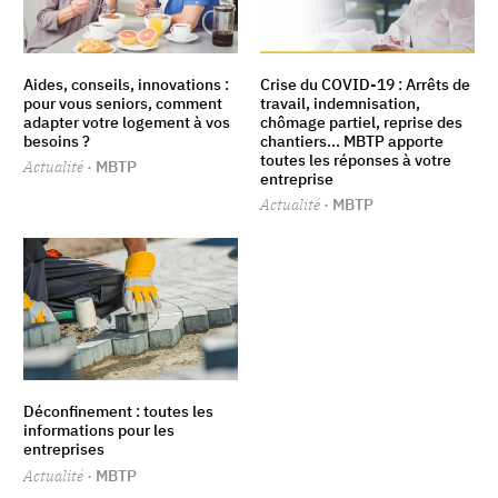
Aides, conseils, innovations :
Crise du COVID-19 : Arrêts de
pour vous seniors, comment
travail, indemnisation,
adapter votre logement à vos
chômage partiel, reprise des
besoins ?
chantiers... MBTP apporte
toutes les réponses à votre
Actualité
· MBTP
entreprise
Actualité
· MBTP
Déconfinement : toutes les
informations pour les
entreprises
Actualité
· MBTP