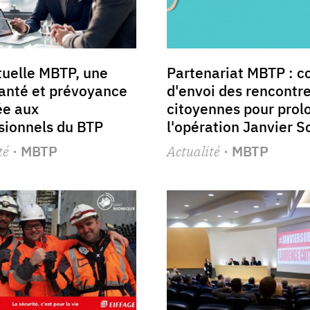
uelle MBTP, une
Partenariat MBTP : c
santé et prévoyance
d'envoi des rencontr
ée aux
citoyennes pour prol
sionnels du BTP
l'opération Janvier S
té
· MBTP
Actualité
· MBTP