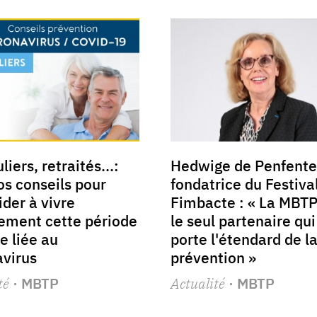
liers, retraités...:
Hedwige de Penfente
os conseils pour
fondatrice du Festiva
ider à vivre
Fimbacte : « La MBTP
ement cette période
le seul partenaire qui
se liée au
porte l'étendard de l
virus
prévention »
té
· MBTP
Actualité
· MBTP