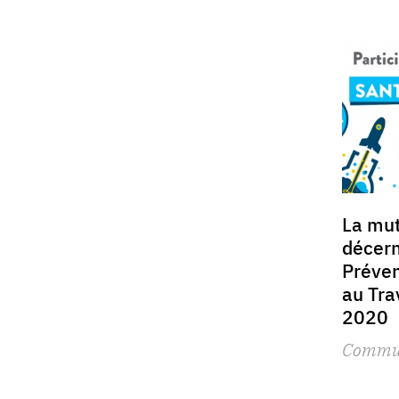
La mu
décern
Préven
au Tra
2020
Commu