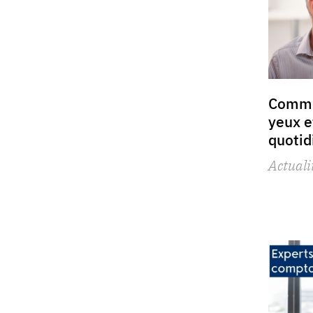
Comme
yeux e
quotid
Actuali