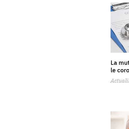
La mut
le cor
Actuali