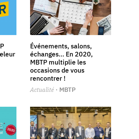
TP
Événements, salons,
releur
échanges... En 2020,
MBTP multiplie les
occasions de vous
rencontrer !
Actualité
· MBTP