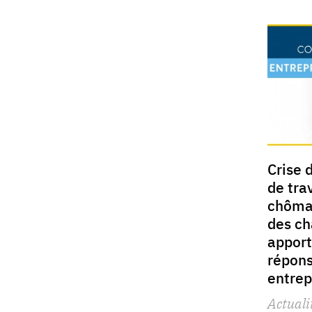
Crise 
de tra
chômag
des ch
apport
répons
entrep
Actuali