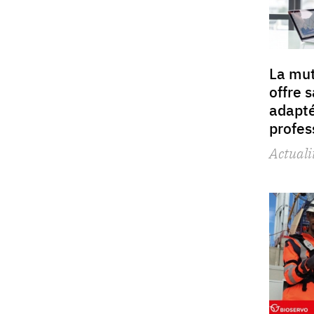
La mut
offre 
adapt
profes
Actuali