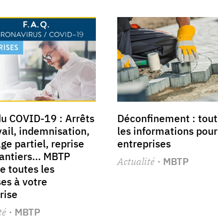
du COVID-19 : Arrêts
Déconfinement : tout
vail, indemnisation,
les informations pour
e partiel, reprise
entreprises
antiers... MBTP
Actualité
· MBTP
e toutes les
es à votre
rise
té
· MBTP