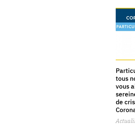
Particu
tous n
vous a
serein
de cri
Corona
Actuali