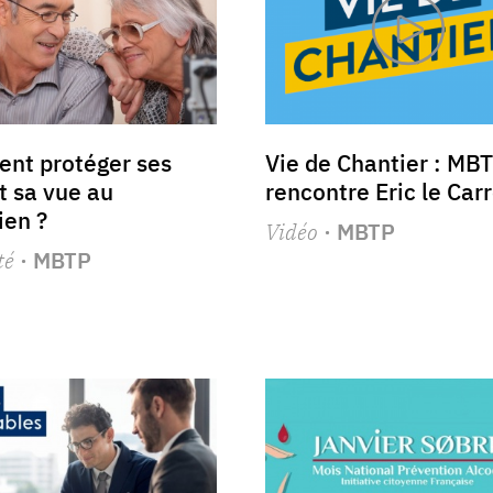
nt protéger ses
Vie de Chantier : MB
t sa vue au
rencontre Eric le Car
ien ?
Vidéo
· MBTP
té
· MBTP