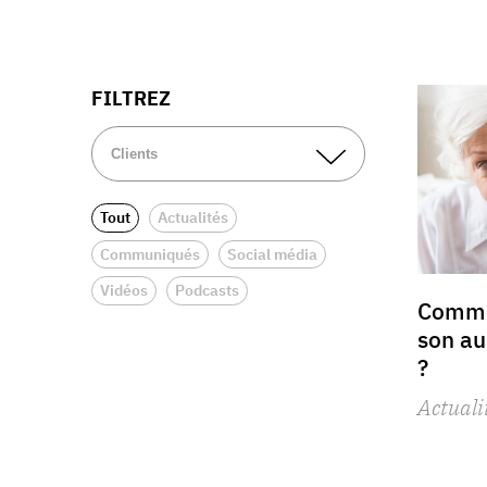
FILTREZ
Tout
Actualités
Communiqués
Social média
Vidéos
Podcasts
Comme
son au
?
Actuali