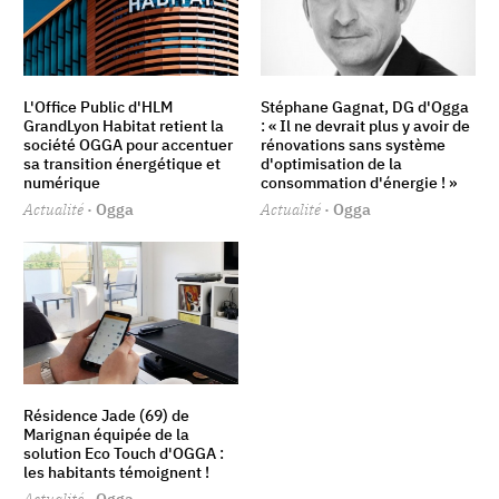
L'Office Public d'HLM
Stéphane Gagnat, DG d'Ogga
GrandLyon Habitat retient la
: « Il ne devrait plus y avoir de
société OGGA pour accentuer
rénovations sans système
sa transition énergétique et
d'optimisation de la
numérique
consommation d'énergie ! »
Actualité
· Ogga
Actualité
· Ogga
Résidence Jade (69) de
Marignan équipée de la
solution Eco Touch d'OGGA :
les habitants témoignent !
Actualité
· Ogga