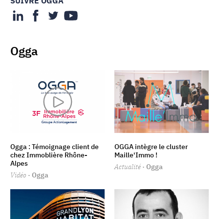
SUIVRE OGGA
Ogga
Ogga : Témoignage client de
OGGA intègre le cluster
chez Immoblière Rhône-
Maille'Immo !
Alpes
Actualité
· Ogga
Vidéo
· Ogga