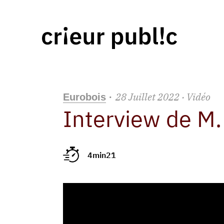
28
Juillet
2022
· Vidéo
Eurobois
·
Interview de M
4min21