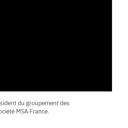
ésident du groupement des
société MSA France.