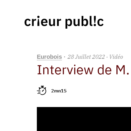
28
Juillet
2022
· Vidéo
Eurobois
·
Interview de M
2mn15