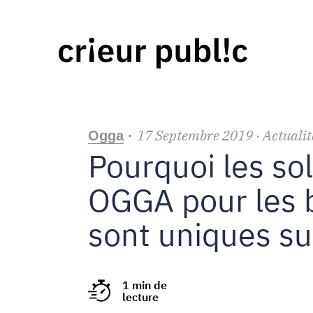
17
Septembre
2019
· Actualit
Ogga
·
Pourquoi les so
OGGA pour les b
sont uniques su
1 min de
lecture