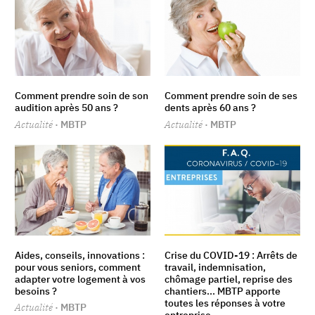
Comment prendre soin de son
Comment prendre soin de ses
audition après 50 ans ?
dents après 60 ans ?
Actualité
· MBTP
Actualité
· MBTP
Aides, conseils, innovations :
Crise du COVID-19 : Arrêts de
pour vous seniors, comment
travail, indemnisation,
adapter votre logement à vos
chômage partiel, reprise des
besoins ?
chantiers... MBTP apporte
toutes les réponses à votre
Actualité
· MBTP
entreprise