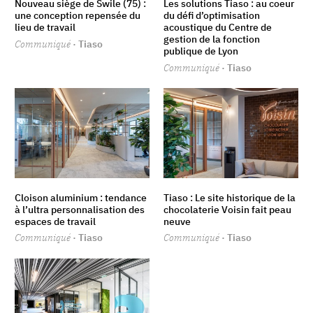
Nouveau siège de Swile (75) :
Les solutions Tiaso : au coeur
une conception repensée du
du défi d’optimisation
lieu de travail
acoustique du Centre de
gestion de la fonction
Communiqué
· Tiaso
publique de Lyon
Communiqué
· Tiaso
Cloison aluminium : tendance
Tiaso : Le site historique de la
à l’ultra personnalisation des
chocolaterie Voisin fait peau
espaces de travail
neuve
Communiqué
· Tiaso
Communiqué
· Tiaso