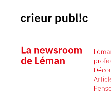
La newsroom
Léman
de Léman
profe
Découv
Artic
Pense