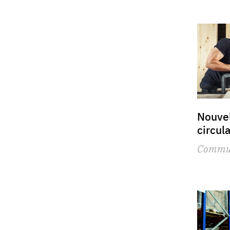
Nouvel
circul
Commu