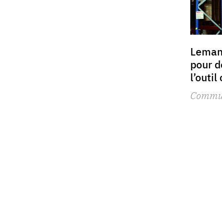
Leman
pour d
l’outi
Commu