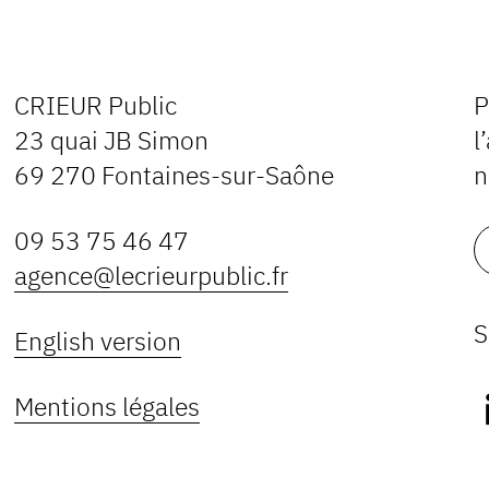
CRIEUR Public
P
23 quai JB Simon
l
69 270 Fontaines-sur-Saône
n
09 53 75 46 47
agence@lecrieurpublic.fr
S
English version
Mentions légales