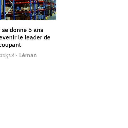
 se donne 5 ans
evenir le leader de
l coupant
niqué
· Léman