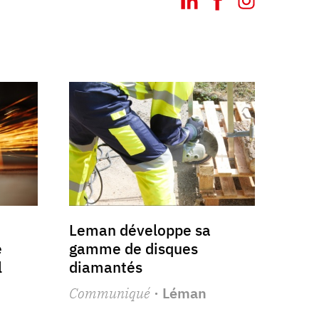
Leman développe sa
e
gamme de disques
l
diamantés
Communiqué
· Léman