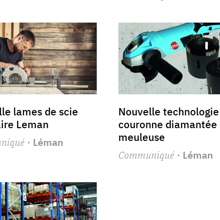
le lames de scie
Nouvelle technologie
aire Leman
couronne diamantée 
meuleuse
niqué
· Léman
Communiqué
· Léman