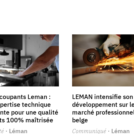
 coupants Leman :
LEMAN intensifie son
pertise technique
développement sur l
nte pour une qualité
marché professionne
ts 100% maîtrisée
belge
té
· Léman
Communiqué
· Léman