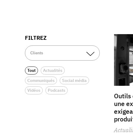
FILTREZ
Tout
Actualités
Communiqués
Social média
Vidéos
Podcasts
Outils
une ex
exigea
produi
Actuali