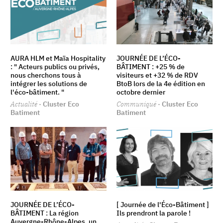
AURA HLM et Maïa Hospitality
JOURNÉE DE L’ÉCO-
: " Acteurs publics ou privés,
BÂTIMENT : +25 % de
nous cherchons tous à
visiteurs et +32 % de RDV
intégrer les solutions de
BtoB lors de la 4e édition en
l'éco-bâtiment. "
octobre dernier
Actualité
· Cluster Eco
Communiqué
· Cluster Eco
Batiment
Batiment
JOURNÉE DE L’ÉCO-
[ Journée de l'Éco-Bâtiment ]
BÂTIMENT : La région
Ils prendront la parole !
Auvergne-Rhône-Alpes, un