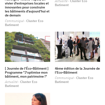
Actualité
· Cluster Eco
vivier d’entreprises locales et
Batiment
innovantes pour construire
les bâtiments d’aujourd’hui et
de demain
Communiqué
· Cluster Eco
Batiment
[ Journée de l'Éco-Bâtiment ]
4ème édition de la Journée de
Programme "J'optimise mon
l’Eco-Bâtiment
bâtiment, mon patrimoine !"
Communiqué
· Cluster Eco
Actualité
· Cluster Eco
Batiment
Batiment