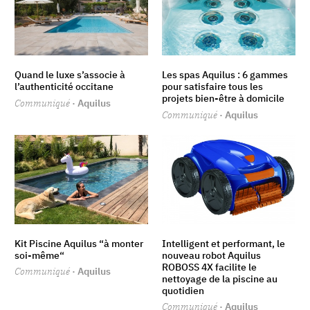
Quand le luxe s’associe à
Les spas Aquilus : 6 gammes
l’authenticité occitane
pour satisfaire tous les
projets bien-être à domicile
Communiqué
· Aquilus
Communiqué
· Aquilus
Kit Piscine Aquilus “à monter
Intelligent et performant, le
soi-même“
nouveau robot Aquilus
ROBOSS 4X facilite le
Communiqué
· Aquilus
nettoyage de la piscine au
quotidien
Communiqué
· Aquilus