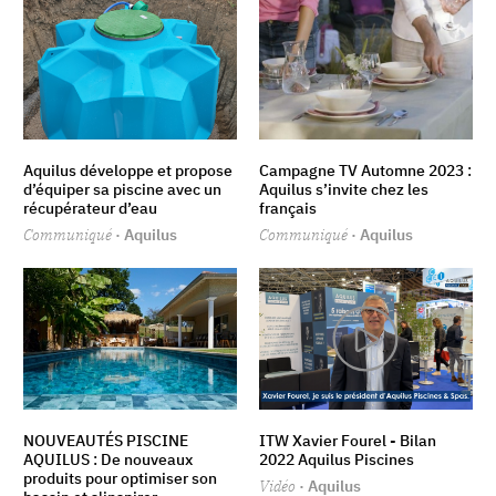
Aquilus développe et propose
Campagne TV Automne 2023 :
d’équiper sa piscine avec un
Aquilus s’invite chez les
récupérateur d’eau
français
Communiqué
· Aquilus
Communiqué
· Aquilus
NOUVEAUTÉS PISCINE
ITW Xavier Fourel - Bilan
AQUILUS : De nouveaux
2022 Aquilus Piscines
produits pour optimiser son
Vidéo
· Aquilus