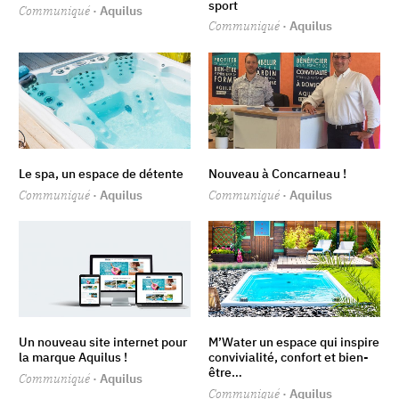
sport
Communiqué
· Aquilus
Communiqué
· Aquilus
Le spa, un espace de détente
Nouveau à Concarneau !
Communiqué
· Aquilus
Communiqué
· Aquilus
Un nouveau site internet pour
M’Water un espace qui inspire
la marque Aquilus !
convivialité, confort et bien-
être…
Communiqué
· Aquilus
Communiqué
· Aquilus