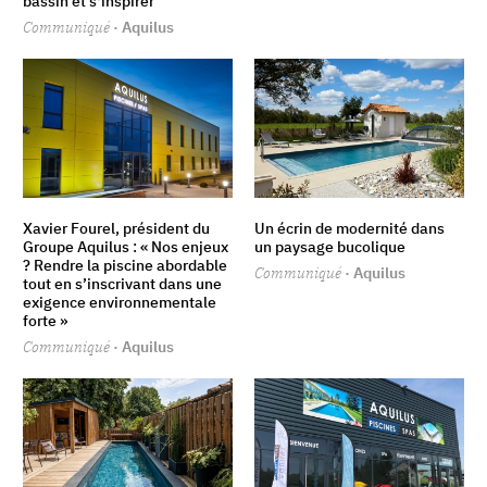
bassin et s'inspirer
Communiqué
· Aquilus
Xavier Fourel, président du
Un écrin de modernité dans
Groupe Aquilus : « Nos enjeux
un paysage bucolique
? Rendre la piscine abordable
Communiqué
· Aquilus
tout en s’inscrivant dans une
exigence environnementale
forte »
Communiqué
· Aquilus