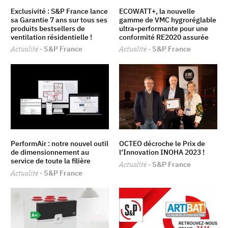
Exclusivité : S&P France lance
ECOWATT+, la nouvelle
sa Garantie 7 ans sur tous ses
gamme de VMC hygroréglable
produits bestsellers de
ultra-performante pour une
ventilation résidentielle !
conformité RE2020 assurée
Actualité
· S&P France
Actualité
· S&P France
PerformAir : notre nouvel outil
OCTEO décroche le Prix de
de dimensionnement au
l’Innovation INOHA 2023 !
service de toute la filière
Actualité
· S&P France
Actualité
· S&P France