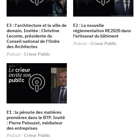
E3 : l'architecture et la ville de
E2 : La nouvelle
demain. Invitée : Christine
réglementation RE2020 dans
Leconte, présidente du
l’artisanat du bâtiment
Conseil national de l'Ordre
Podcast
· Crieur Public
des Architectes
Podcast
· Crieur Public
E1 : la pénurie des matières
premières dans le BTP. Invité
: Pierre Pelouzet, médiateur
des entreprises
Podcast
· Crieur Public