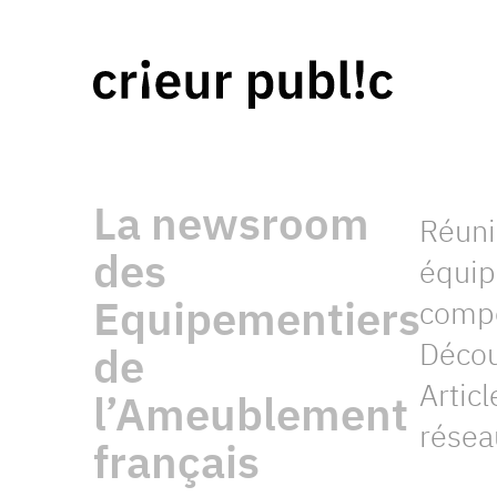
La newsroom
Réuni
des
équip
Equipementiers
compo
Découv
de
Artic
l’Ameublement
résea
français