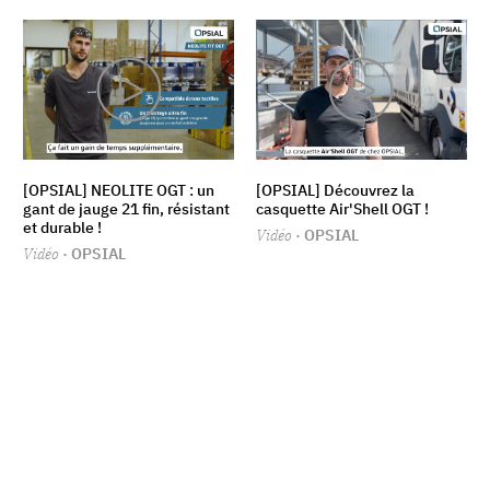
[OPSIAL] NEOLITE OGT : un
[OPSIAL] Découvrez la
gant de jauge 21 fin, résistant
casquette Air'Shell OGT !
et durable !
Vidéo
· OPSIAL
Vidéo
· OPSIAL