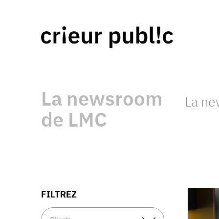
La newsroom
La n
de LMC
FILTREZ