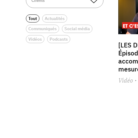
Tout
Actualités
Communiqués
Social média
Vidéos
Podcasts
[LES D
Épisode
accom
mesure
Vidéo
·