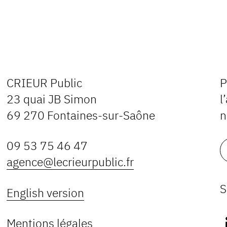
CRIEUR Public
P
23 quai JB Simon
l
69 270 Fontaines-sur-Saône
n
09 53 75 46 47
agence@lecrieurpublic.fr
S
English version
Mentions légales