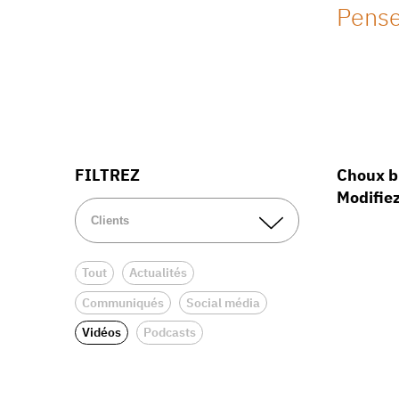
Pense
FILTREZ
Choux bl
Modifiez
Tout
Actualités
Communiqués
Social média
Vidéos
Podcasts