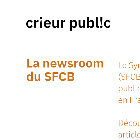
La newsroom
Le Sy
du SFCB
(SFCB
publi
en Fr
Découv
artic