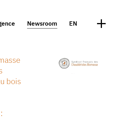
gence
Newsroom
EN
omasse
s
au bois
: