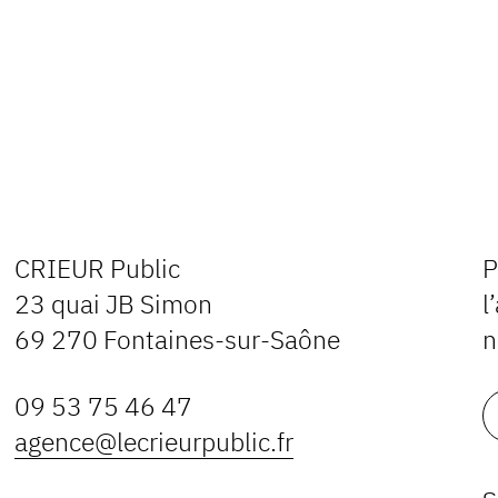
CRIEUR Public
P
23 quai JB Simon
l
69 270 Fontaines-sur-Saône
n
09 53 75 46 47
agence@lecrieurpublic.fr