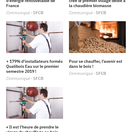
d’énergie renouvelable de
crée le premier village dédié à
France
la chaudière biomasse
Communiqué
· SFCB
Communiqué
· SFCB
+ 179% d’installateurs formés
Pour se chauffer, l’avenir est
Qualibois Eau sur le premier
dans le bois !
semestre 2019 !
Communiqué
· SFCB
Communiqué
· SFCB
« Il est l’heure de prendre le