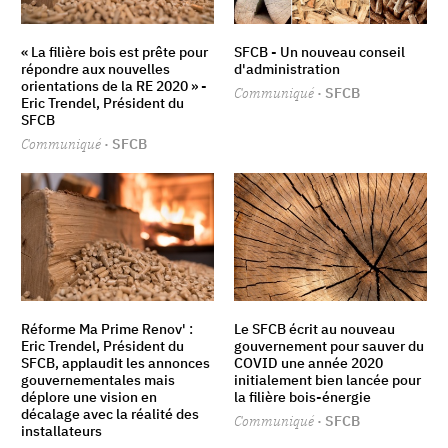
« La filière bois est prête pour
SFCB - Un nouveau conseil
répondre aux nouvelles
d'administration
orientations de la RE 2020 » -
Communiqué
· SFCB
Eric Trendel, Président du
SFCB
Communiqué
· SFCB
Réforme Ma Prime Renov' :
Le SFCB écrit au nouveau
Eric Trendel, Président du
gouvernement pour sauver du
SFCB, applaudit les annonces
COVID une année 2020
gouvernementales mais
initialement bien lancée pour
déplore une vision en
la filière bois-énergie
décalage avec la réalité des
Communiqué
· SFCB
installateurs