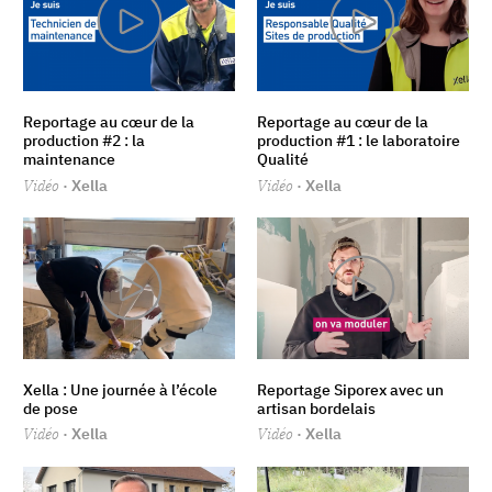
Reportage au cœur de la
Reportage au cœur de la
production #2 : la
production #1 : le laboratoire
maintenance
Qualité
Vidéo
· Xella
Vidéo
· Xella
Xella : Une journée à l’école
Reportage Siporex avec un
de pose
artisan bordelais
Vidéo
· Xella
Vidéo
· Xella