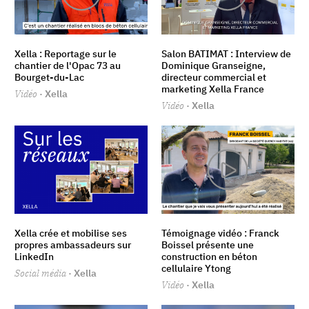
Xella : Reportage sur le
Salon BATIMAT : Interview de
chantier de l'Opac 73 au
Dominique Granseigne,
Bourget-du-Lac
directeur commercial et
marketing Xella France
Vidéo
· Xella
Vidéo
· Xella
Xella crée et mobilise ses
Témoignage vidéo : Franck
propres ambassadeurs sur
Boissel présente une
LinkedIn
construction en béton
cellulaire Ytong
Social média
· Xella
Vidéo
· Xella