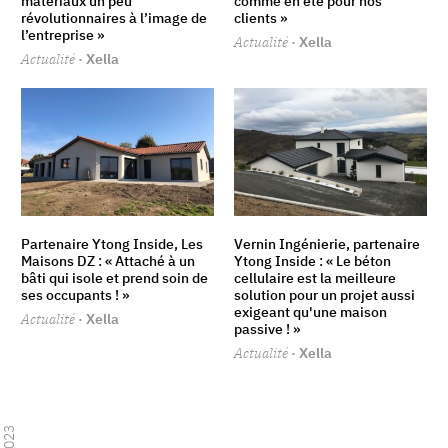
matériaux un peu
comme en été pour nos
révolutionnaires à l’image de
clients »
l’entreprise »
Actualité
· Xella
Actualité
· Xella
Partenaire Ytong Inside, Les
Vernin Ingénierie, partenaire
Maisons DZ : « Attaché à un
Ytong Inside : « Le béton
bâti qui isole et prend soin de
cellulaire est la meilleure
ses occupants ! »
solution pour un projet aussi
exigeant qu'une maison
Actualité
· Xella
passive ! »
Actualité
· Xella
2023