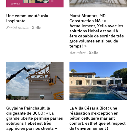
Une communauté «si»
Murat Altuntas, MD
inspirante !
Construction MA : «
Actuellement, Xella avec les
Social média
· Xella
solutions Hebel est seul à
être capable de sortir de très
gros volumes en si peu de
temps ! »
Actualité
· Xella
Guylaine Painchault, la
La Villa César à Biot : une
dirigeante de BCCO : « La
réalisation d’exception en
grande liberté permise par les
béton cellulaire mariant
solutions Hebel est très
confort, esthétique et respect
appréciée par nos clients »
de l’environnement !